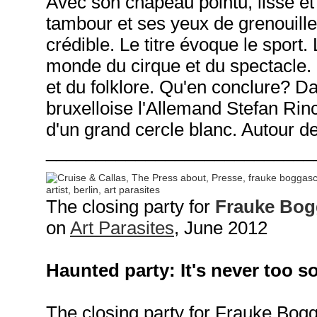
Avec son chapeau pointu, lisse et
tambour et ses yeux de grenouille, 
crédible. Le titre évoque le sport
monde du cirque et du spectacle. 
et du folklore. Qu'en conclure?
Da
bruxelloise
l'Allemand Stefan Rinc
d'un grand cercle blanc. Autour de
___________________________
The closing party for
Frauke Bog
on
Art Parasites
,
June 2012
Haun
ted party: It's never too 
The closing party for Frauke Bogg