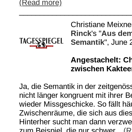
(Read more)
___________________________
Christiane Meixne
Rinck
's "
Aus dem
Semantik
", June 
Angestachelt: Ch
zwischen Kaktee
Ja, die Semantik in der zeitgenös
nicht länger kongruent mit ihrer 
wieder Missgeschicke. So fällt häu
Zwischenräume, die sich aus die
Hinterher sucht man dann verzweif
zum Beispiel, die nur schwer...
(R